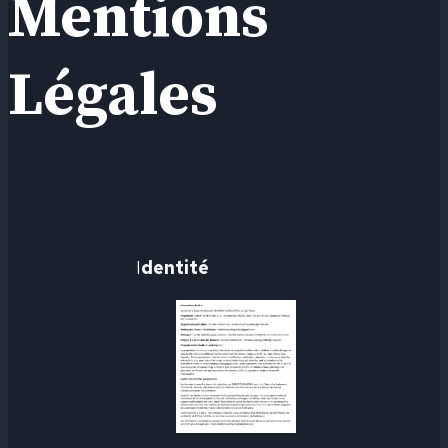
Mentions
Légales
I
dentité