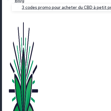
Blog
3 codes promo pour acheter du CBD à petit pr