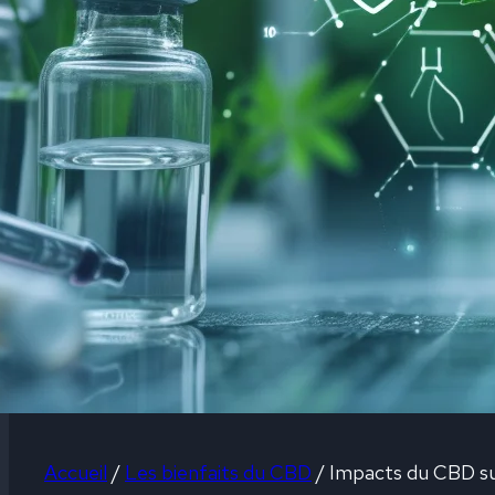
Accueil
/
Les bienfaits du CBD
/
Impacts du CBD sur